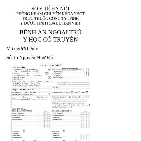
SỞ Y TẾ HÀ NỘI
PHÒNG KHÁM CHUYÊN KHOA YHCT
TRỰC THUỘC CÔNG TY TNHH
Y DƯỢC TINH HOA LD HÀN VIỆT
BỆNH ÁN NGOẠI TRÚ
Y HỌC CỔ TRUYỀN
Mã người bệnh:
Số 15 Nguyễn Như Đổ
1. Họ và tên (In
1 9 9 5
8
hoa):
8
X
X