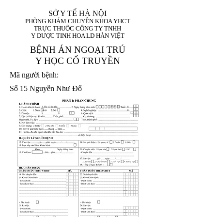
SỞ Y TẾ HÀ NỘI
PHÒNG KHÁM CHUYÊN KHOA YHCT
TRỰC THUỘC CÔNG TY TNHH
Y DƯỢC TINH HOA LD HÀN VIỆT
BỆNH ÁN NGOẠI TRÚ
Y HỌC CỔ TRUYỀN
Mã người bệnh:
Số 15 Nguyễn Như Đổ
1. Họ và tên (In
1 9 9 5
8
hoa):
8
X
X