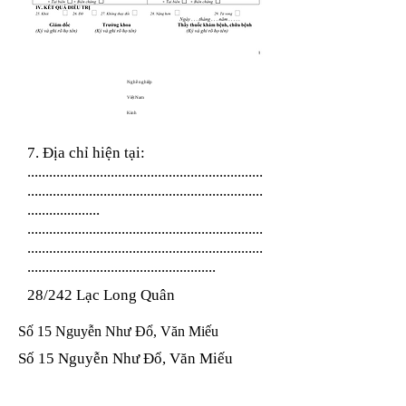
Nghề nghiệp
Việt Nam
Kinh
7. Địa chỉ hiện tại:
.................................................................
.................................................................
....................
.................................................................
.................................................................
....................................................
28/242 Lạc Long Quân
Số 15 Nguyễn Như Đổ, Văn Miếu
Số 15 Nguyễn Như Đổ, Văn Miếu