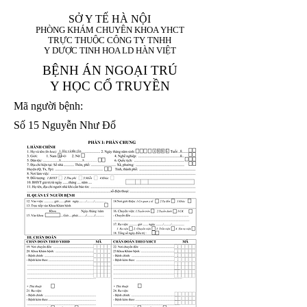
SỞ Y TẾ HÀ NỘI
PHÒNG KHÁM CHUYÊN KHOA YHCT
TRỰC THUỘC CÔNG TY TNHH
Y DƯỢC TINH HOA LD HÀN VIỆT
BỆNH ÁN NGOẠI TRÚ
Y HỌC CỔ TRUYỀN
Mã người bệnh:
Số 15 Nguyễn Như Đổ
1. Họ và tên (In
1 9 9 5
8
hoa):
8
X
X