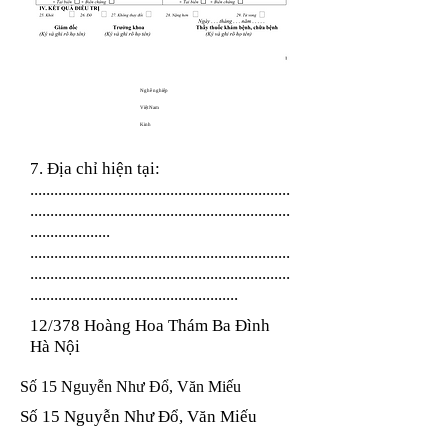
Nghề nghiệp
Việt Nam
Kinh
7. Địa chỉ hiện tại:
.................................................................
.................................................................
....................
.................................................................
.................................................................
....................................................
12/378 Hoàng Hoa Thám Ba Đình
Hà Nội
Số 15 Nguyễn Như Đổ, Văn Miếu
Số 15 Nguyễn Như Đổ, Văn Miếu