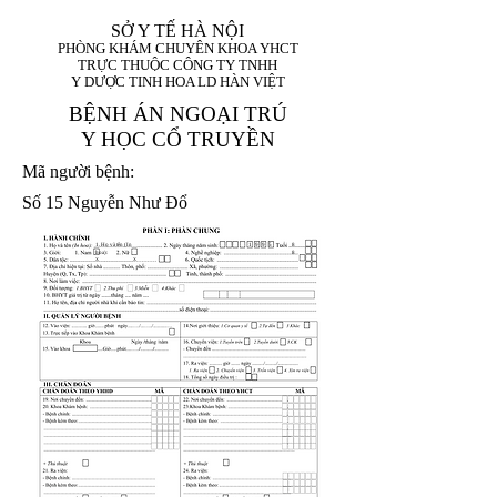
SỞ Y TẾ HÀ NỘI
PHÒNG KHÁM CHUYÊN KHOA YHCT
TRỰC THUỘC CÔNG TY TNHH
Y DƯỢC TINH HOA LD HÀN VIỆT
BỆNH ÁN NGOẠI TRÚ
Y HỌC CỔ TRUYỀN
Mã người bệnh:
Số 15 Nguyễn Như Đổ
1. Họ và tên (In
1 9 9 5
8
hoa):
8
X
X