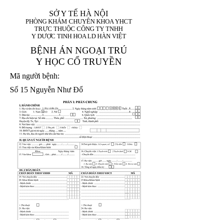
SỞ Y TẾ HÀ NỘI
PHÒNG KHÁM CHUYÊN KHOA YHCT
TRỰC THUỘC CÔNG TY TNHH
Y DƯỢC TINH HOA LD HÀN VIỆT
BỆNH ÁN NGOẠI TRÚ
Y HỌC CỔ TRUYỀN
Mã người bệnh:
Số 15 Nguyễn Như Đổ
1. Họ và tên (In
1 9 9 5
8
hoa):
8
X
X