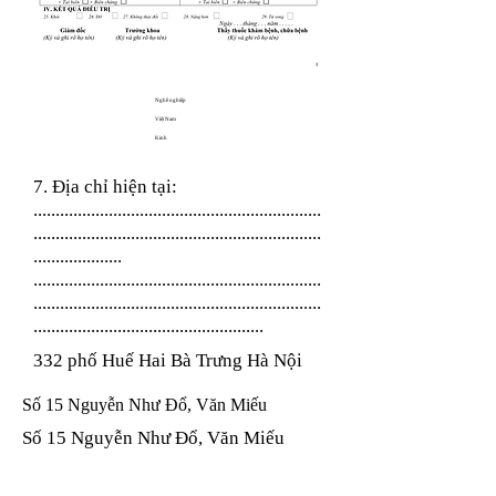
Nghề nghiệp
Việt Nam
Kinh
7. Địa chỉ hiện tại:
.................................................................
.................................................................
....................
.................................................................
.................................................................
....................................................
332 phố Huế Hai Bà Trưng Hà Nội
Số 15 Nguyễn Như Đổ, Văn Miếu
Số 15 Nguyễn Như Đổ, Văn Miếu