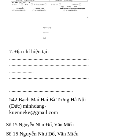
Nghề nghiệp
Việt Nam
Kinh
7. Địa chỉ hiện tại:
.................................................................
.................................................................
....................
.................................................................
.................................................................
....................................................
542 Bạch Mai Hai Bà Trưng Hà Nội
(Đức)
minhdang-
kuenneke@gmail.com
Số 15 Nguyễn Như Đổ, Văn Miếu
Số 15 Nguyễn Như Đổ, Văn Miếu