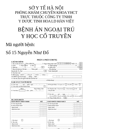
SỞ Y TẾ HÀ NỘI
PHÒNG KHÁM CHUYÊN KHOA YHCT
TRỰC THUỘC CÔNG TY TNHH
Y DƯỢC TINH HOA LD HÀN VIỆT
BỆNH ÁN NGOẠI TRÚ
Y HỌC CỔ TRUYỀN
Mã người bệnh:
Số 15 Nguyễn Như Đổ
1. Họ và tên (In
1 9 9 5
8
hoa):
8
X
X