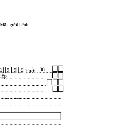
Mã người bệnh:
88
1 9 9 5
iệp
.....................
...................................