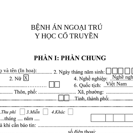
BỆNH ÁN NGOẠI TRÚ
Y HỌC CỔ TRUYỀN
ọ và tên (In hoa):
Nghề ngh
X
Việt Nam
.........................................................................................
.........................................................................................