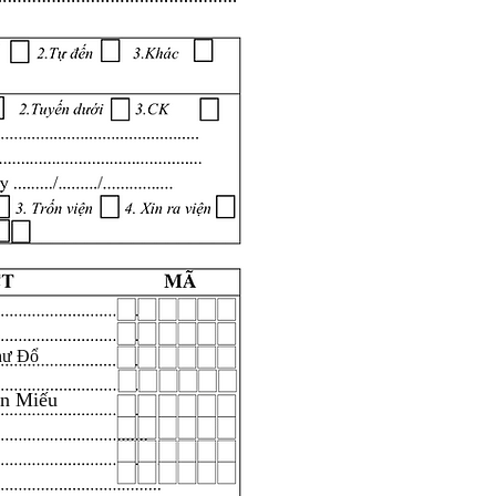
hư Đổ
ăn Miếu