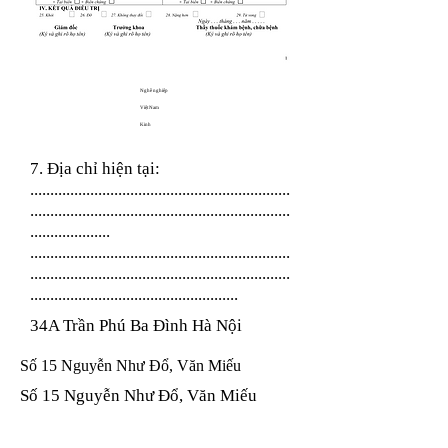
Nghề nghiệp
Việt Nam
Kinh
7. Địa chỉ hiện tại:
.................................................................
.................................................................
....................
.................................................................
.................................................................
....................................................
34A Trần Phú Ba Đình Hà Nội
Số 15 Nguyễn Như Đổ, Văn Miếu
Số 15 Nguyễn Như Đổ, Văn Miếu