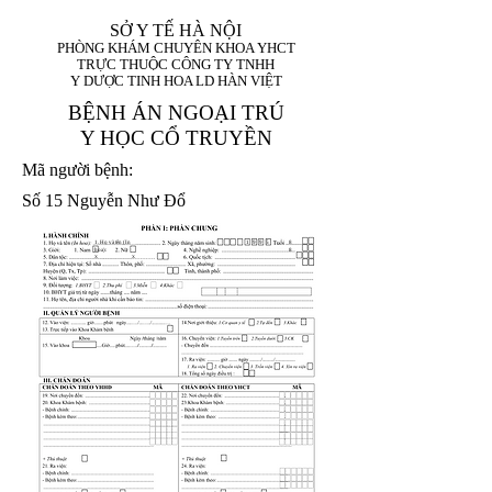
SỞ Y TẾ HÀ NỘI
PHÒNG KHÁM CHUYÊN KHOA YHCT
TRỰC THUỘC CÔNG TY TNHH
Y DƯỢC TINH HOA LD HÀN VIỆT
BỆNH ÁN NGOẠI TRÚ
Y HỌC CỔ TRUYỀN
Mã người bệnh:
Số 15 Nguyễn Như Đổ
1. Họ và tên (In
1 9 9 5
8
hoa):
8
X
X