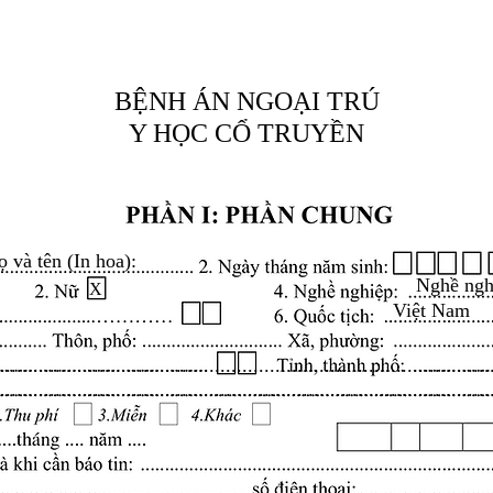
BỆNH ÁN NGOẠI TRÚ
Y HỌC CỔ TRUYỀN
ọ và tên (In hoa):
Nghề ngh
X
Việt Nam
.........................................................................................
.........................................................................................