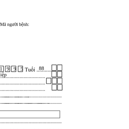
Mã người bệnh:
88
1 9 9 5
iệp
.....................
...................................