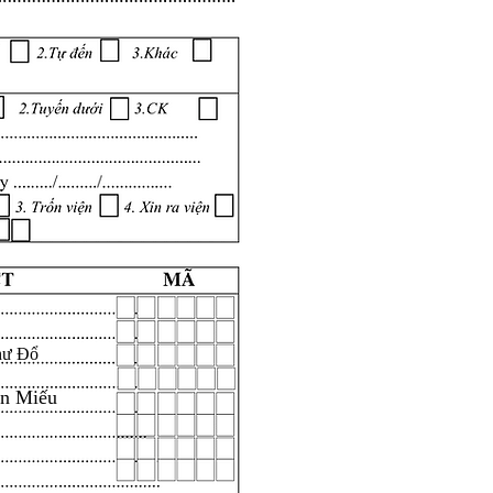
hư Đổ
ăn Miếu