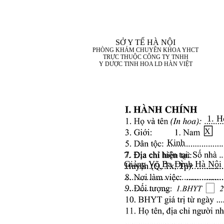
SỞ Y TẾ HÀ NỘI
PHÒNG KHÁM CHUYÊN KHOA YHCT
TRỰC THUỘC CÔNG TY TNHH
Y DƯỢC TINH HOA LD HÀN VIỆT
1. H
X
Kinh
7. Địa chỉ hiện tại:
Giảng Võ Ba Đình Hà Nội
........................................
........................................
..................