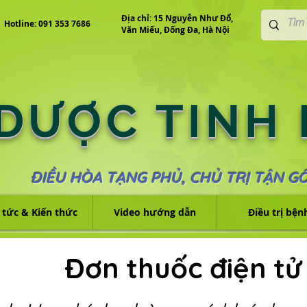
Địa chỉ: 15 Nguyễn Như Đổ,
Hotline: 091 353 7686
Văn Miếu, Đống Đa, Hà Nội
 DƯỢC TINH
ĐIỀU HÒA TẠNG PHỦ, CHỦ TRỊ TẬN G
 tức & Kiến thức
Video hướng dẫn
Điều trị bện
Đơn thuốc điện tử