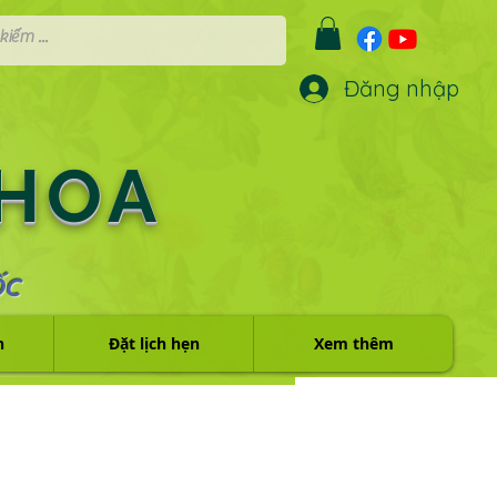
Đăng nhập
 HOA
ỐC
h
Đặt lịch hẹn
Xem thêm