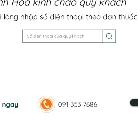
nh Hoa kính chào quý khách
 lòng nhập số điện thoại theo đơn thuốc
n ngay
091 353 7686