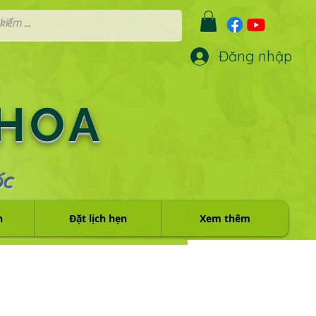
Đăng nhập
 HOA
ỐC
h
Đặt lịch hẹn
Xem thêm