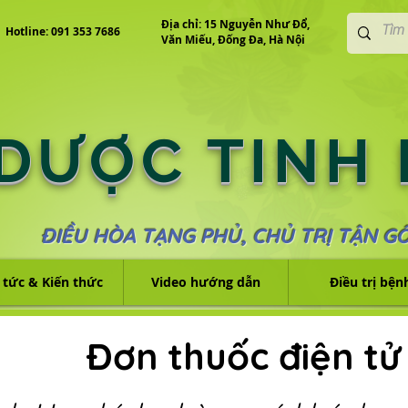
Địa chỉ: 15 Nguyễn Như Đổ,
Hotline: 091 353 7686
Văn Miếu, Đống Đa, Hà Nội
 DƯỢC TINH
ĐIỀU HÒA TẠNG PHỦ, CHỦ TRỊ TẬN G
 tức & Kiến thức
Video hướng dẫn
Điều trị bện
Đơn thuốc điện tử