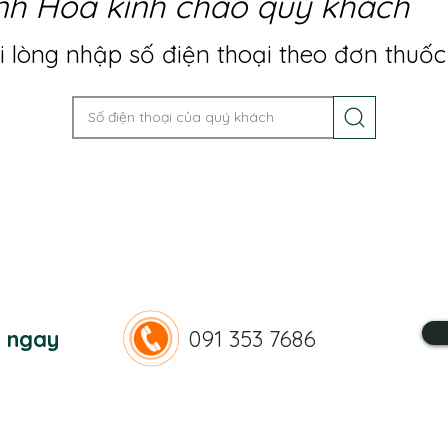
nh Hoa kính chào quý khách
 lòng nhập số điện thoại theo đơn thuốc
n ngay
091 353 7686