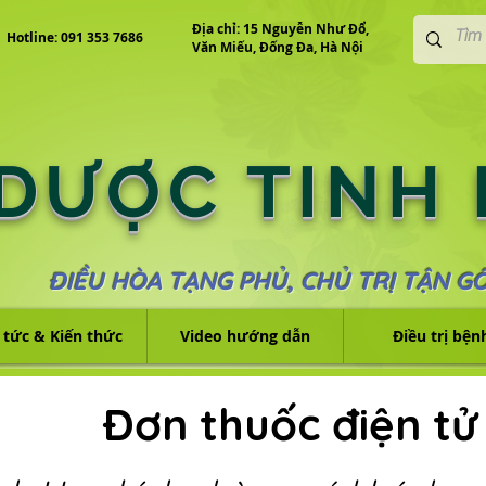
Địa chỉ: 15 Nguyễn Như Đổ,
Hotline: 091 353 7686
Văn Miếu, Đống Đa, Hà Nội
 DƯỢC TINH
ĐIỀU HÒA TẠNG PHỦ, CHỦ TRỊ TẬN G
 tức & Kiến thức
Video hướng dẫn
Điều trị bện
Đơn thuốc điện tử