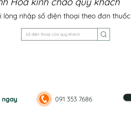
nh Hoa kính chào quý khách
 lòng nhập số điện thoại theo đơn thuốc
n ngay
091 353 7686