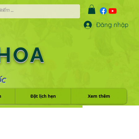
Đăng nhập
 HOA
ỐC
h
Đặt lịch hẹn
Xem thêm