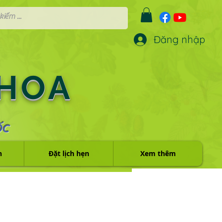
Đăng nhập
 HOA
ỐC
h
Đặt lịch hẹn
Xem thêm