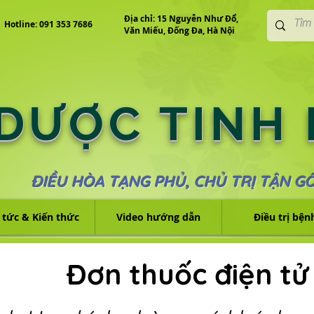
Địa chỉ: 15 Nguyễn Như Đổ,
Hotline: 091 353 7686
Văn Miếu, Đống Đa, Hà Nội
 DƯỢC TINH
ĐIỀU HÒA TẠNG PHỦ, CHỦ TRỊ TẬN G
 tức & Kiến thức
Video hướng dẫn
Điều trị bện
Đơn thuốc điện tử