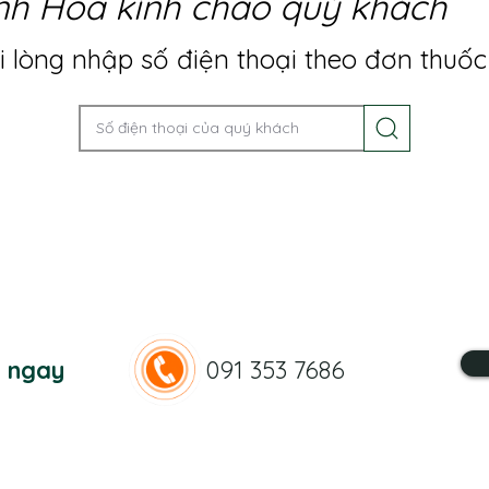
nh Hoa kính chào quý khách
 lòng nhập số điện thoại theo đơn thuốc
n ngay
091 353 7686