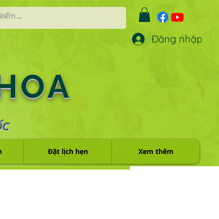
Đăng nhập
 HOA
ỐC
h
Đặt lịch hẹn
Xem thêm