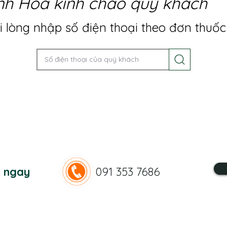
nh Hoa kính chào quý khách
 lòng nhập số điện thoại theo đơn thuốc
n ngay
091 353 7686