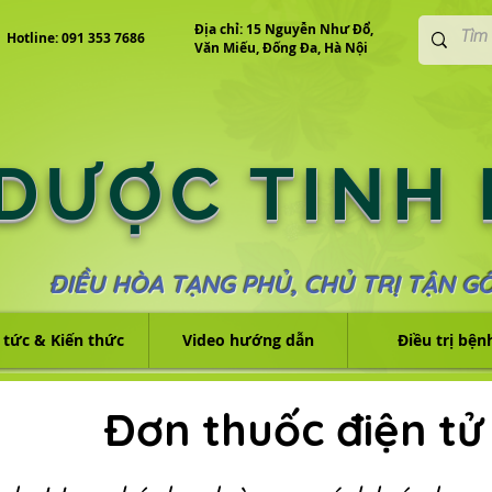
Địa chỉ: 15 Nguyễn Như Đổ,
Hotline: 091 353 7686
Văn Miếu, Đống Đa, Hà Nội
 DƯỢC TINH
ĐIỀU HÒA TẠNG PHỦ, CHỦ TRỊ TẬN G
 tức & Kiến thức
Video hướng dẫn
Điều trị bện
Đơn thuốc điện tử