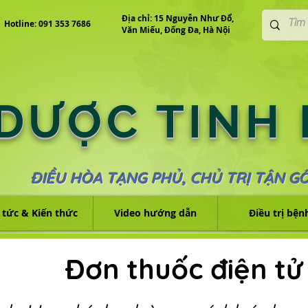
Địa chỉ: 15 Nguyễn Như Đổ,
Hotline: 091 353 7686
Văn Miếu, Đống Đa, Hà Nội
 DƯỢC TINH
ĐIỀU HÒA TẠNG PHỦ, CHỦ TRỊ TẬN G
 tức & Kiến thức
Video hướng dẫn
Điều trị bện
Đơn thuốc điện tử