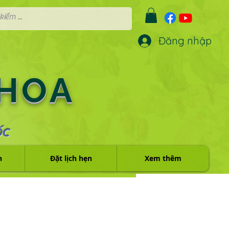
Đăng nhập
 HOA
ỐC
h
Đặt lịch hẹn
Xem thêm