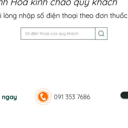
nh Hoa kính chào quý khách
 lòng nhập số điện thoại theo đơn thuốc
n ngay
091 353 7686