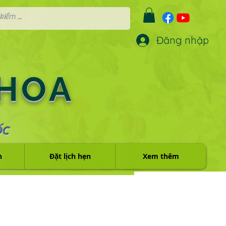
Đăng nhập
 HOA
ỐC
h
Đặt lịch hẹn
Xem thêm