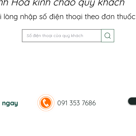
nh Hoa kính chào quý khách
 lòng nhập số điện thoại theo đơn thuốc
n ngay
091 353 7686