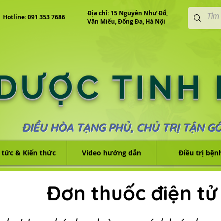
Địa chỉ: 15 Nguyễn Như Đổ,
Hotline: 091 353 7686
Văn Miếu, Đống Đa, Hà Nội
 DƯỢC TINH
ĐIỀU HÒA TẠNG PHỦ, CHỦ TRỊ TẬN G
 tức & Kiến thức
Video hướng dẫn
Điều trị bện
Đơn thuốc điện tử