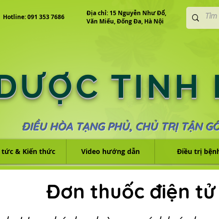
Địa chỉ: 15 Nguyễn Như Đổ,
Hotline: 091 353 7686
Văn Miếu, Đống Đa, Hà Nội
 DƯỢC TINH
ĐIỀU HÒA TẠNG PHỦ, CHỦ TRỊ TẬN G
 tức & Kiến thức
Video hướng dẫn
Điều trị bện
Đơn thuốc điện tử