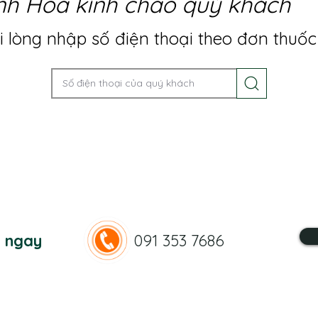
nh Hoa kính chào quý khách
 lòng nhập số điện thoại theo đơn thuốc
n ngay
091 353 7686