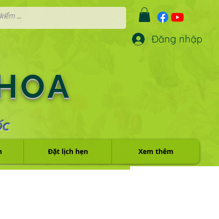
Đăng nhập
 HOA
ỐC
h
Đặt lịch hẹn
Xem thêm