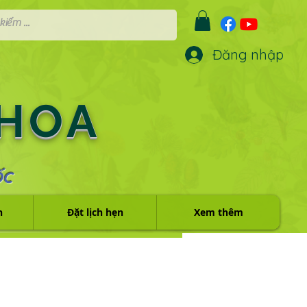
Đăng nhập
 HOA
ỐC
h
Đặt lịch hẹn
Xem thêm