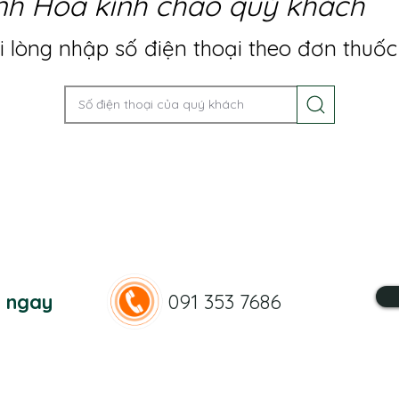
nh Hoa kính chào quý khách
 lòng nhập số điện thoại theo đơn thuốc
n ngay
091 353 7686