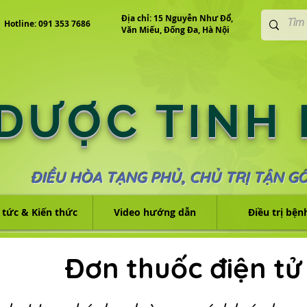
Địa chỉ: 15 Nguyễn Như Đổ,
Hotline: 091 353 7686
Văn Miếu, Đống Đa, Hà Nội
 DƯỢC TINH
ĐIỀU HÒA TẠNG PHỦ, CHỦ TRỊ TẬN G
 tức & Kiến thức
Video hướng dẫn
Điều trị bện
Đơn thuốc điện tử