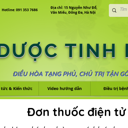
Địa chỉ: 15 Nguyễn Như Đổ,
Hotline: 091 353 7686
Văn Miếu, Đống Đa, Hà Nội
 DƯỢC TINH
ĐIỀU HÒA TẠNG PHỦ, CHỦ TRỊ TẬN G
 tức & Kiến thức
Video hướng dẫn
Điều trị bện
Đơn thuốc điện tử