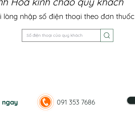
nh Hoa kính chào quý khách
 lòng nhập số điện thoại theo đơn thuốc
n ngay
091 353 7686