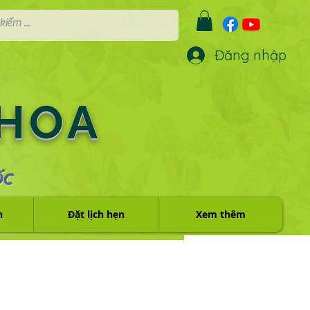
Đăng nhập
 HOA
ỐC
h
Đặt lịch hẹn
Xem thêm