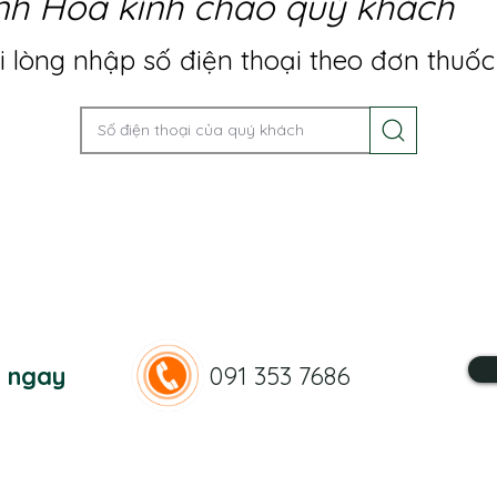
nh Hoa kính chào quý khách
 lòng nhập số điện thoại theo đơn thuốc
n ngay
091 353 7686