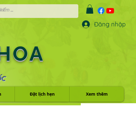
Đăng nhập
 HOA
ỐC
h
Đặt lịch hẹn
Xem thêm