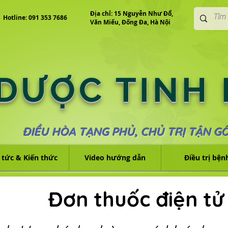
Địa chỉ: 15 Nguyễn Như Đổ,
Hotline: 091 353 7686
Văn Miếu, Đống Đa, Hà Nội
 DƯỢC TINH
ĐIỀU HÒA TẠNG PHỦ, CHỦ TRỊ TẬN G
 tức & Kiến thức
Video hướng dẫn
Điều trị bện
Đơn thuốc điện tử