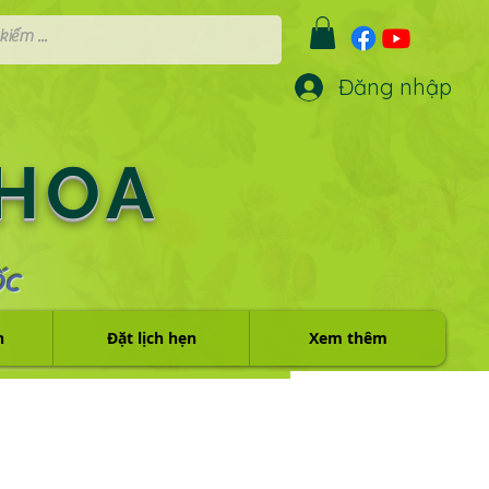
Đăng nhập
 HOA
ỐC
h
Đặt lịch hẹn
Xem thêm