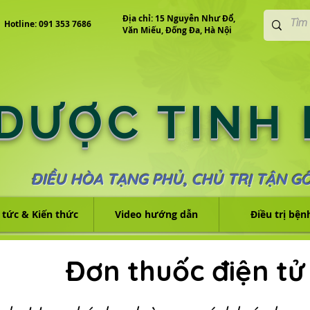
Địa chỉ: 15 Nguyễn Như Đổ,
Hotline: 091 353 7686
Văn Miếu, Đống Đa, Hà Nội
 DƯỢC TINH
ĐIỀU HÒA TẠNG PHỦ, CHỦ TRỊ TẬN G
 tức & Kiến thức
Video hướng dẫn
Điều trị bện
Đơn thuốc điện tử