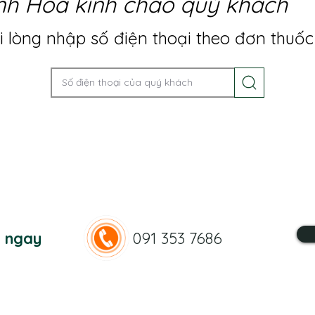
nh Hoa kính chào quý khách
 lòng nhập số điện thoại theo đơn thuốc
n ngay
091 353 7686