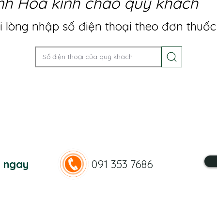
nh Hoa kính chào quý khách
 lòng nhập số điện thoại theo đơn thuốc
n ngay
091 353 7686