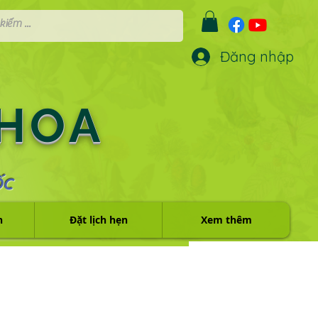
Đăng nhập
 HOA
ỐC
h
Đặt lịch hẹn
Xem thêm