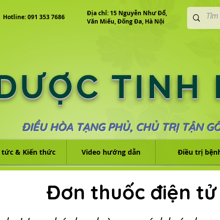
Địa chỉ: 15 Nguyễn Như Đổ,
Hotline: 091 353 7686
Văn Miếu, Đống Đa, Hà Nội
 DƯỢC TINH
ĐIỀU HÒA TẠNG PHỦ, CHỦ TRỊ TẬN G
 tức & Kiến thức
Video hướng dẫn
Điều trị bện
Đơn thuốc điện tử