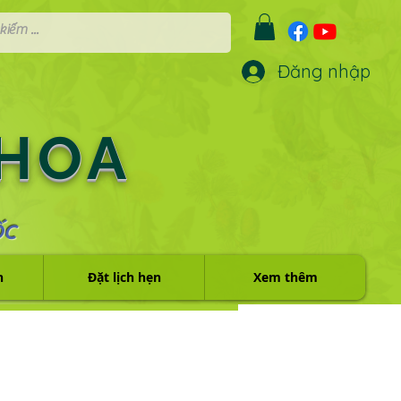
Đăng nhập
 HOA
ỐC
h
Đặt lịch hẹn
Xem thêm