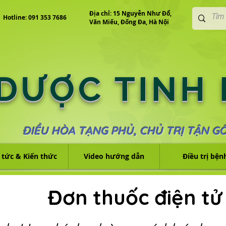
Địa chỉ: 15 Nguyễn Như Đổ,
Hotline: 091 353 7686
Văn Miếu, Đống Đa, Hà Nội
 DƯỢC TINH
ĐIỀU HÒA TẠNG PHỦ, CHỦ TRỊ TẬN G
 tức & Kiến thức
Video hướng dẫn
Điều trị bện
Đơn thuốc điện tử