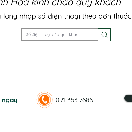
nh Hoa kính chào quý khách
 lòng nhập số điện thoại theo đơn thuốc
n ngay
091 353 7686