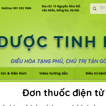
Địa chỉ: 15 Nguyễn Như Đổ,
Hotline: 091 353 7686
Văn Miếu, Đống Đa, Hà Nội
 DƯỢC TINH
ĐIỀU HÒA TẠNG PHỦ, CHỦ TRỊ TẬN G
 tức & Kiến thức
Video hướng dẫn
Điều trị bện
Đơn thuốc điện tử