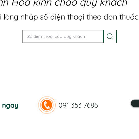
nh Hoa kính chào quý khách
 lòng nhập số điện thoại theo đơn thuốc
n ngay
091 353 7686