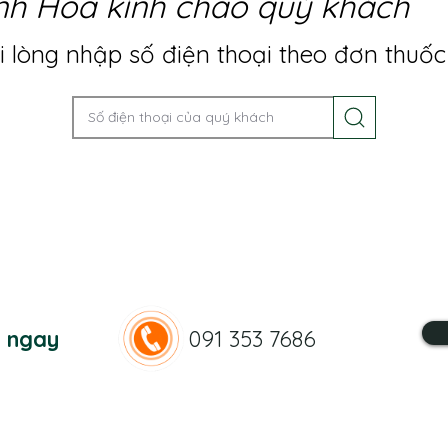
nh Hoa kính chào quý khách
 lòng nhập số điện thoại theo đơn thuốc
n ngay
091 353 7686