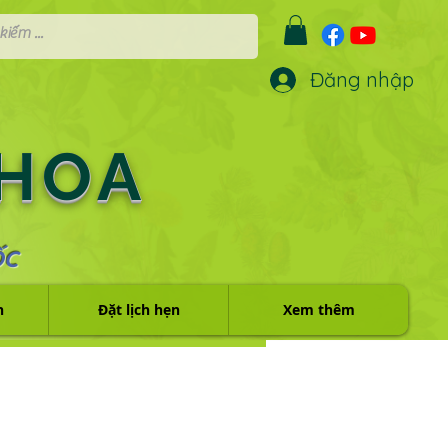
Đăng nhập
 HOA
ỐC
h
Đặt lịch hẹn
Xem thêm