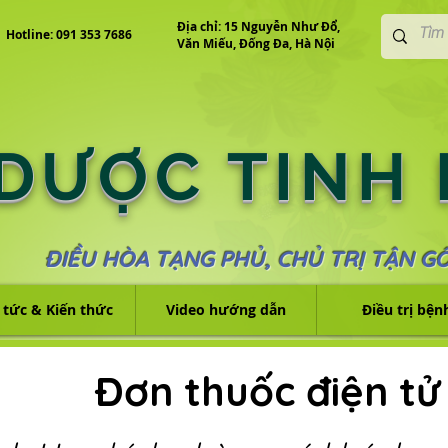
Địa chỉ: 15 Nguyễn Như Đổ,
Hotline: 091 353 7686
Văn Miếu, Đống Đa, Hà Nội
 DƯỢC TINH
ĐIỀU HÒA TẠNG PHỦ, CHỦ TRỊ TẬN G
 tức & Kiến thức
Video hướng dẫn
Điều trị bện
Đơn thuốc điện tử