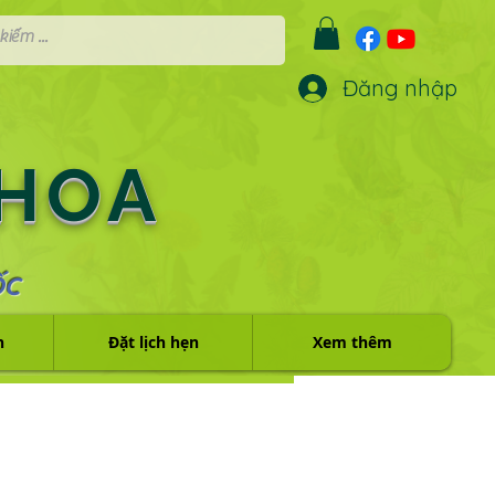
Đăng nhập
 HOA
ỐC
h
Đặt lịch hẹn
Xem thêm