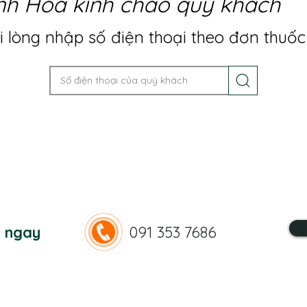
nh Hoa kính chào quý khách
 lòng nhập số điện thoại theo đơn thuốc
n ngay
091 353 7686