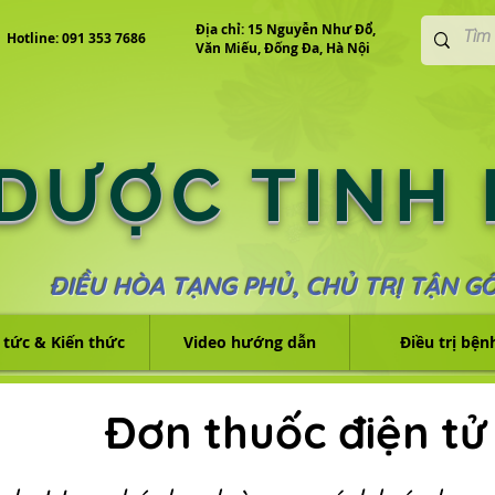
Địa chỉ: 15 Nguyễn Như Đổ,
Hotline: 091 353 7686
Văn Miếu, Đống Đa, Hà Nội
 DƯỢC TINH
ĐIỀU HÒA TẠNG PHỦ, CHỦ TRỊ TẬN G
 tức & Kiến thức
Video hướng dẫn
Điều trị bện
Đơn thuốc điện tử