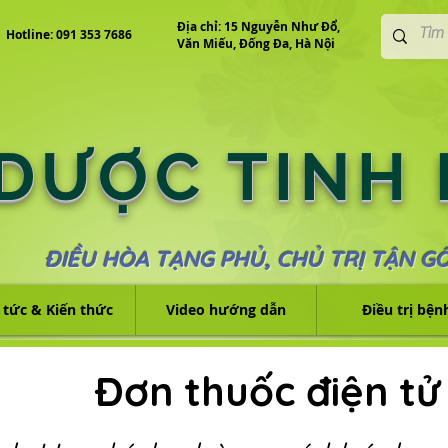
Địa chỉ: 15 Nguyễn Như Đổ,
Hotline: 091 353 7686
Văn Miếu, Đống Đa, Hà Nội
 DƯỢC TINH
ĐIỀU HÒA TẠNG PHỦ, CHỦ TRỊ TẬN G
 tức & Kiến thức
Video hướng dẫn
Điều trị bện
Đơn thuốc điện tử