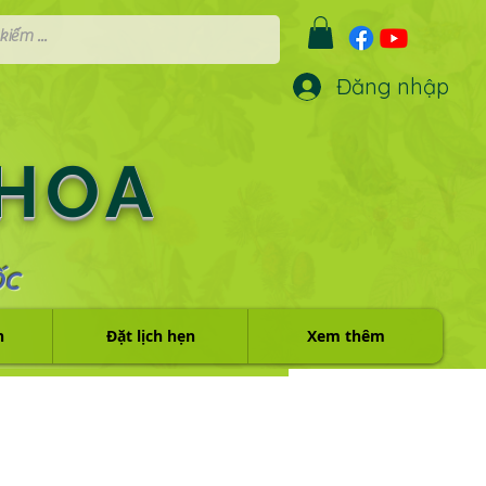
Đăng nhập
 HOA
ỐC
h
Đặt lịch hẹn
Xem thêm