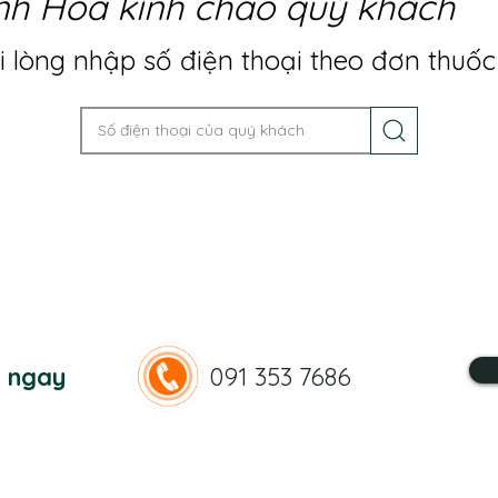
nh Hoa kính chào quý khách
 lòng nhập số điện thoại theo đơn thuốc
n ngay
091 353 7686