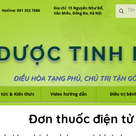
Địa chỉ: 15 Nguyễn Như Đổ,
Hotline: 091 353 7686
Văn Miếu, Đống Đa, Hà Nội
 DƯỢC TINH
ĐIỀU HÒA TẠNG PHỦ, CHỦ TRỊ TẬN G
 tức & Kiến thức
Video hướng dẫn
Điều trị bện
Đơn thuốc điện tử