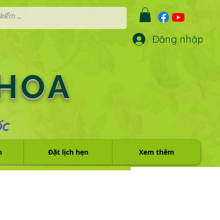
Đăng nhập
 HOA
ỐC
h
Đặt lịch hẹn
Xem thêm