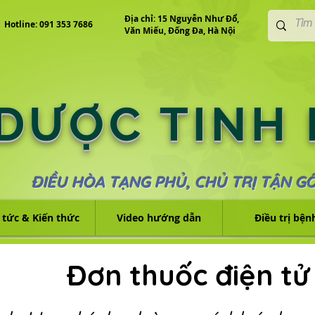
Địa chỉ: 15 Nguyễn Như Đổ,
Hotline: 091 353 7686
Văn Miếu, Đống Đa, Hà Nội
 DƯỢC TINH
ĐIỀU HÒA TẠNG PHỦ, CHỦ TRỊ TẬN G
 tức & Kiến thức
Video hướng dẫn
Điều trị bện
Đơn thuốc điện tử