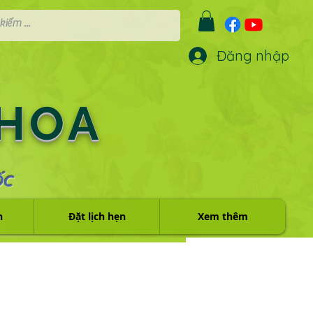
Đăng nhập
 HOA
ỐC
h
Đặt lịch hẹn
Xem thêm