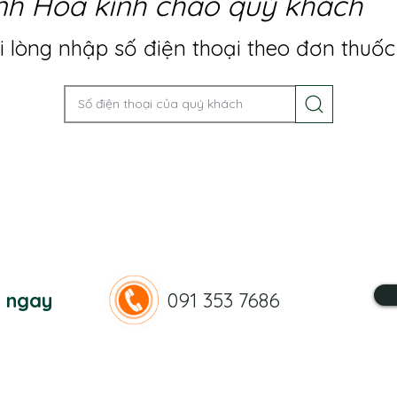
nh Hoa kính chào quý khách
 lòng nhập số điện thoại theo đơn thuốc
n ngay
091 353 7686