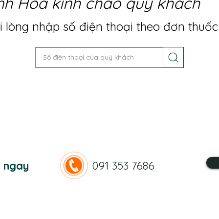
nh Hoa kính chào quý khách
 lòng nhập số điện thoại theo đơn thuốc
n ngay
091 353 7686