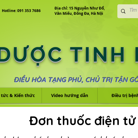
Địa chỉ: 15 Nguyễn Như Đổ,
Hotline: 091 353 7686
Văn Miếu, Đống Đa, Hà Nội
 DƯỢC TINH
ĐIỀU HÒA TẠNG PHỦ, CHỦ TRỊ TẬN G
 tức & Kiến thức
Video hướng dẫn
Điều trị bện
Đơn thuốc điện tử