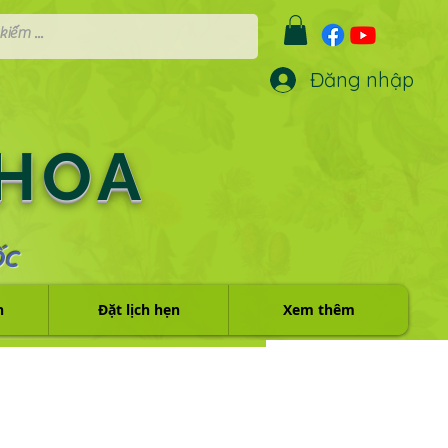
Đăng nhập
 HOA
ỐC
h
Đặt lịch hẹn
Xem thêm