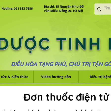
Địa chỉ: 15 Nguyễn Như Đổ,
Hotline: 091 353 7686
Văn Miếu, Đống Đa, Hà Nội
 DƯỢC TINH
ĐIỀU HÒA TẠNG PHỦ, CHỦ TRỊ TẬN G
 tức & Kiến thức
Video hướng dẫn
Điều trị bện
Đơn thuốc điện tử