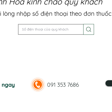
nh Hoa kính chào quý khách
 lòng nhập số điện thoại theo đơn thuốc
n ngay
091 353 7686