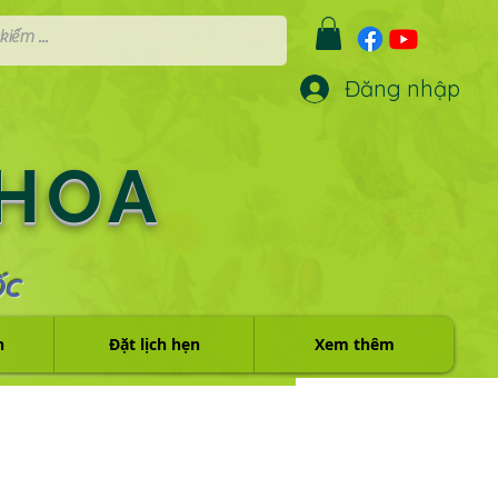
Đăng nhập
 HOA
ỐC
h
Đặt lịch hẹn
Xem thêm