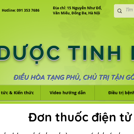
Địa chỉ: 15 Nguyễn Như Đổ,
Hotline: 091 353 7686
Văn Miếu, Đống Đa, Hà Nội
 DƯỢC TINH
ĐIỀU HÒA TẠNG PHỦ, CHỦ TRỊ TẬN G
 tức & Kiến thức
Video hướng dẫn
Điều trị bện
Đơn thuốc điện tử