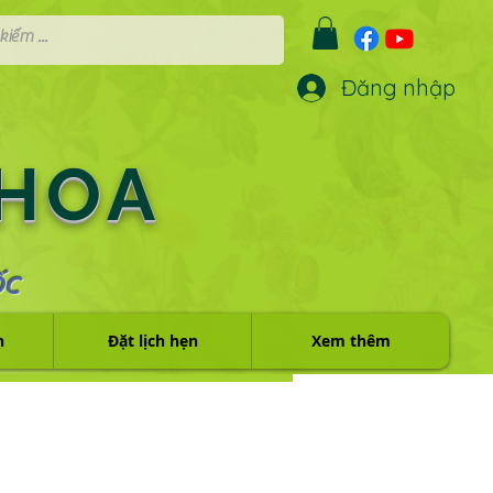
Đăng nhập
 HOA
ỐC
h
Đặt lịch hẹn
Xem thêm