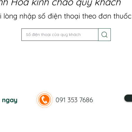
nh Hoa kính chào quý khách
 lòng nhập số điện thoại theo đơn thuốc
n ngay
091 353 7686