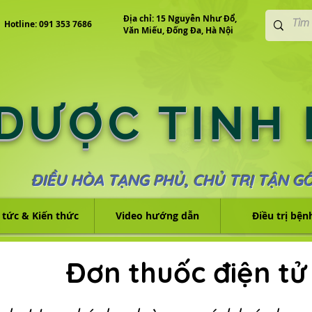
Địa chỉ: 15 Nguyễn Như Đổ,
Hotline: 091 353 7686
Văn Miếu, Đống Đa, Hà Nội
 DƯỢC TINH
ĐIỀU HÒA TẠNG PHỦ, CHỦ TRỊ TẬN G
 tức & Kiến thức
Video hướng dẫn
Điều trị bện
Đơn thuốc điện tử