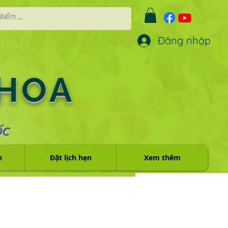
Đăng nhập
 HOA
ỐC
h
Đặt lịch hẹn
Xem thêm