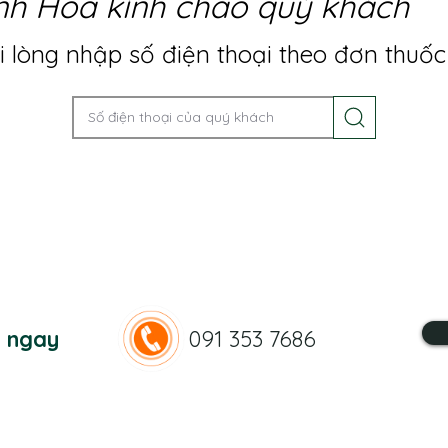
nh Hoa kính chào quý khách
 lòng nhập số điện thoại theo đơn thuốc
n ngay
091 353 7686