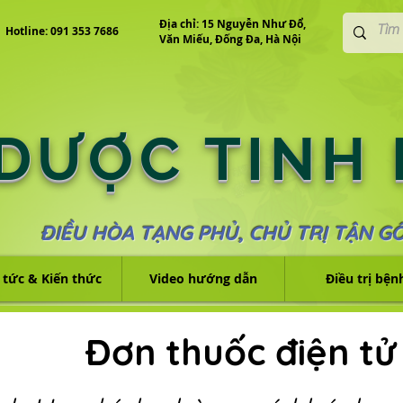
Địa chỉ: 15 Nguyễn Như Đổ,
Hotline: 091 353 7686
Văn Miếu, Đống Đa, Hà Nội
 DƯỢC TINH
ĐIỀU HÒA TẠNG PHỦ, CHỦ TRỊ TẬN G
 tức & Kiến thức
Video hướng dẫn
Điều trị bện
Đơn thuốc điện tử