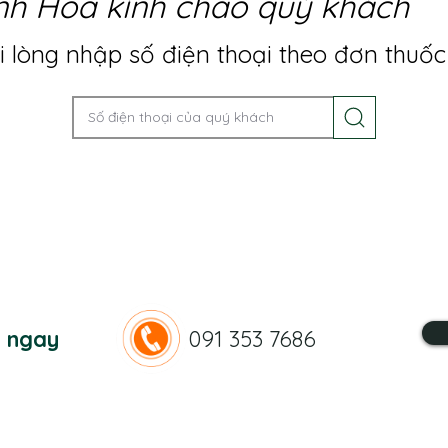
nh Hoa kính chào quý khách
 lòng nhập số điện thoại theo đơn thuốc
n ngay
091 353 7686