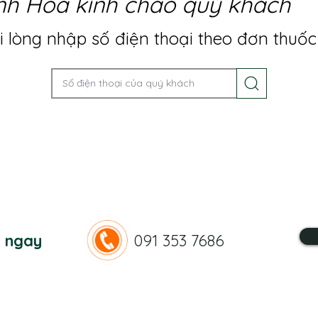
nh Hoa kính chào quý khách
 lòng nhập số điện thoại theo đơn thuốc
n ngay
091 353 7686