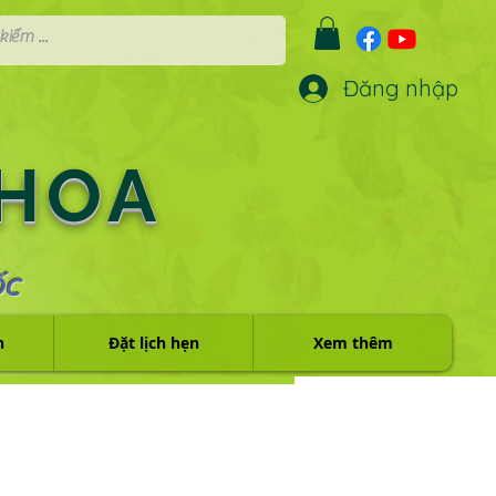
Đăng nhập
 HOA
ỐC
h
Đặt lịch hẹn
Xem thêm