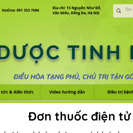
Địa chỉ: 15 Nguyễn Như Đổ,
Hotline: 091 353 7686
Văn Miếu, Đống Đa, Hà Nội
 DƯỢC TINH
ĐIỀU HÒA TẠNG PHỦ, CHỦ TRỊ TẬN G
 tức & Kiến thức
Video hướng dẫn
Điều trị bện
Đơn thuốc điện tử