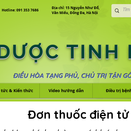
Địa chỉ: 15 Nguyễn Như Đổ,
Hotline: 091 353 7686
Văn Miếu, Đống Đa, Hà Nội
 DƯỢC TINH
ĐIỀU HÒA TẠNG PHỦ, CHỦ TRỊ TẬN G
 tức & Kiến thức
Video hướng dẫn
Điều trị bện
Đơn thuốc điện tử