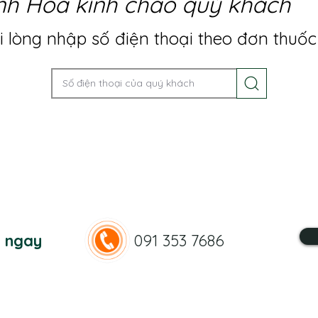
nh Hoa kính chào quý khách
 lòng nhập số điện thoại theo đơn thuốc
n ngay
091 353 7686