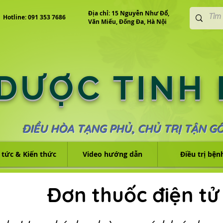
Địa chỉ: 15 Nguyễn Như Đổ,
Hotline: 091 353 7686
Văn Miếu, Đống Đa, Hà Nội
 DƯỢC TINH
ĐIỀU HÒA TẠNG PHỦ, CHỦ TRỊ TẬN G
 tức & Kiến thức
Video hướng dẫn
Điều trị bện
Đơn thuốc điện tử