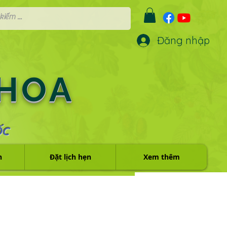
Đăng nhập
 HOA
ỐC
h
Đặt lịch hẹn
Xem thêm