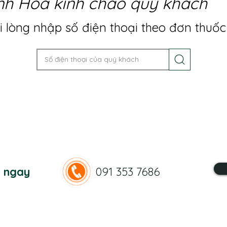
nh Hoa kính chào quý khách
 lòng nhập số điện thoại theo đơn thuốc
n ngay
091 353 7686