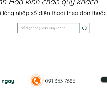
nh Hoa kính chào quý khách
 lòng nhập số điện thoại theo đơn thuốc
n ngay
091 353 7686