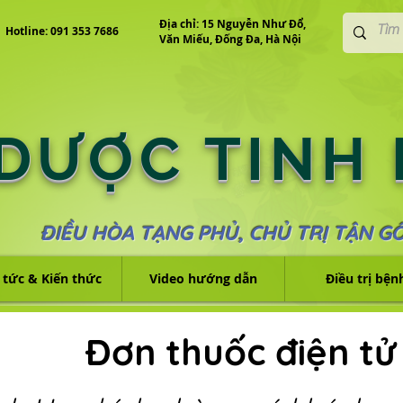
Địa chỉ: 15 Nguyễn Như Đổ,
Hotline: 091 353 7686
Văn Miếu, Đống Đa, Hà Nội
 DƯỢC TINH
ĐIỀU HÒA TẠNG PHỦ, CHỦ TRỊ TẬN G
 tức & Kiến thức
Video hướng dẫn
Điều trị bện
Đơn thuốc điện tử