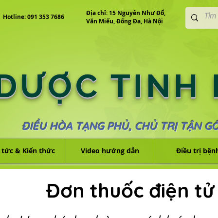
Địa chỉ: 15 Nguyễn Như Đổ,
Hotline: 091 353 7686
Văn Miếu, Đống Đa, Hà Nội
 DƯỢC TINH
ĐIỀU HÒA TẠNG PHỦ, CHỦ TRỊ TẬN G
 tức & Kiến thức
Video hướng dẫn
Điều trị bện
Đơn thuốc điện tử