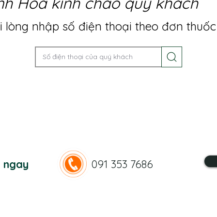
nh Hoa kính chào quý khách
 lòng nhập số điện thoại theo đơn thuốc
n ngay
091 353 7686