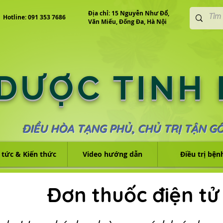
Địa chỉ: 15 Nguyễn Như Đổ,
Hotline: 091 353 7686
Văn Miếu, Đống Đa, Hà Nội
 DƯỢC TINH
ĐIỀU HÒA TẠNG PHỦ, CHỦ TRỊ TẬN G
 tức & Kiến thức
Video hướng dẫn
Điều trị bện
Đơn thuốc điện tử