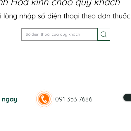
nh Hoa kính chào quý khách
 lòng nhập số điện thoại theo đơn thuốc
n ngay
091 353 7686