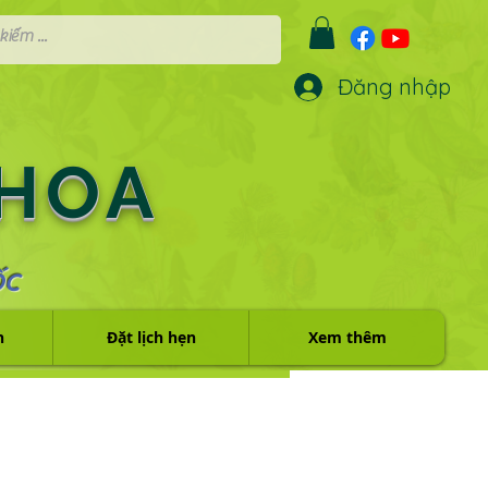
Đăng nhập
 HOA
ỐC
h
Đặt lịch hẹn
Xem thêm