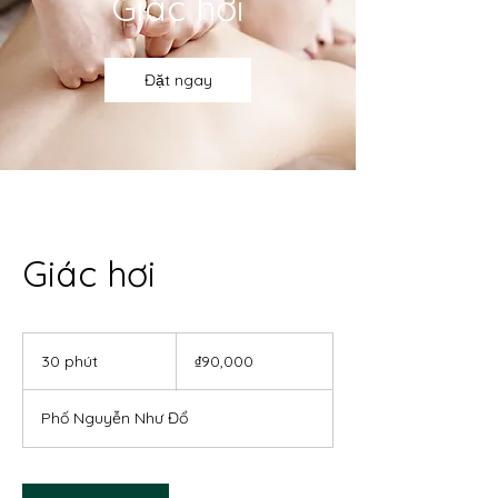
Giác hơi
Đặt ngay
Giác hơi
90,000
Vietnamese
30 phút
3
₫90,000
dong
0
p
Phố Nguyễn Như Đổ
h
ú
t