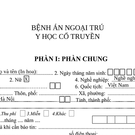
BỆNH ÁN NGOẠI TRÚ
Y HỌC CỔ TRUYỀN
ọ và tên (In hoa):
Nghề ngh
X
Việt Nam
Hà Nội
.........................................................................................
.........................................................................................