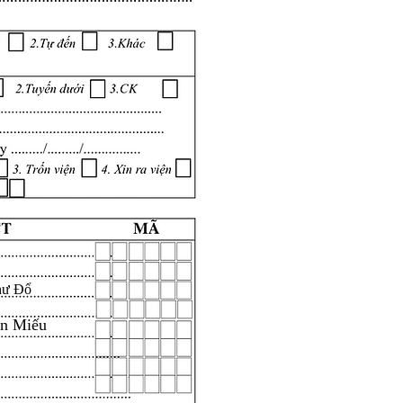
hư Đổ
ăn Miếu