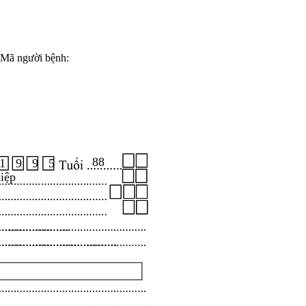
Mã người bệnh:
88
1 9 9 5
iệp
.....................
...................................