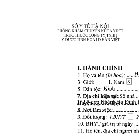
SỞ Y TẾ HÀ NỘI
PHÒNG KHÁM CHUYÊN KHOA YHCT
TRỰC THUỘC CÔNG TY TNHH
Y DƯỢC TINH HOA LD HÀN VIỆT
1. H
X
Kinh
7. Địa chỉ hiện tại:
172 Ngọc Khánh Ba Đình 
........................................
........................................
..................