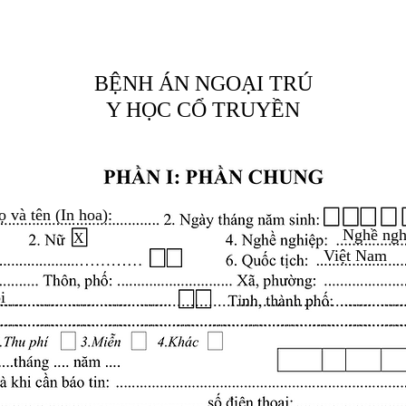
BỆNH ÁN NGOẠI TRÚ
Y HỌC CỔ TRUYỀN
ọ và tên (In hoa):
Nghề ngh
X
Việt Nam
i
.........................................................................................
.........................................................................................