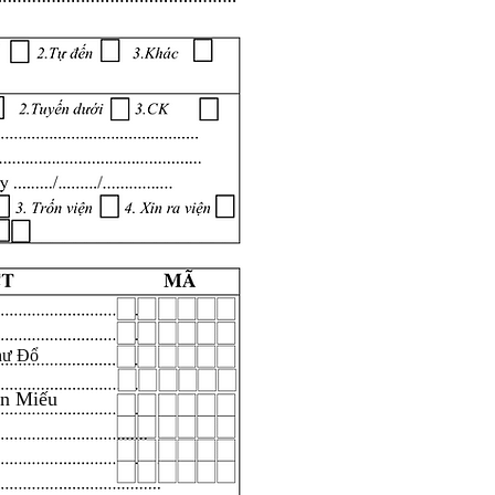
hư Đổ
ăn Miếu