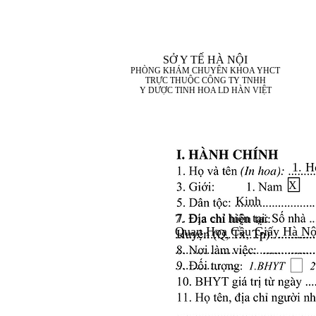
SỞ Y TẾ HÀ NỘI
PHÒNG KHÁM CHUYÊN KHOA YHCT
TRỰC THUỘC CÔNG TY TNHH
Y DƯỢC TINH HOA LD HÀN VIỆT
1. H
X
Kinh
7. Địa chỉ hiện tại:
Quan Hoa Cầu Giấy Hà Nộ
........................................
........................................
..................