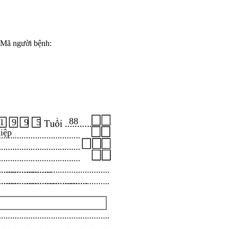
Mã người bệnh:
88
1 9 9 5
iệp
.....................
...................................