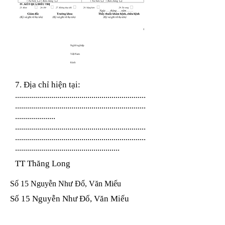
Nghề nghiệp
Việt Nam
Kinh
7. Địa chỉ hiện tại:
.................................................................
.................................................................
....................
.................................................................
.................................................................
....................................................
TT Thăng Long
Số 15 Nguyễn Như Đổ, Văn Miếu
Số 15 Nguyễn Như Đổ, Văn Miếu