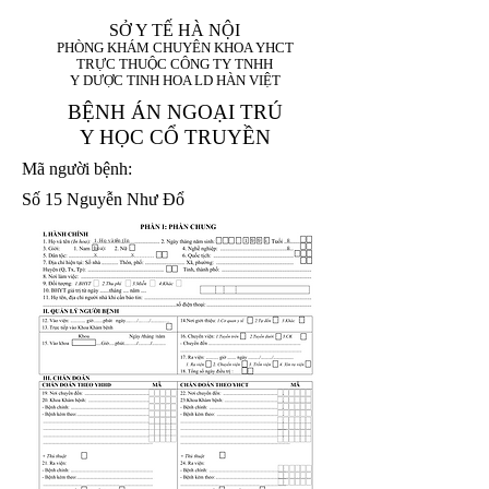
SỞ Y TẾ HÀ NỘI
PHÒNG KHÁM CHUYÊN KHOA YHCT
TRỰC THUỘC CÔNG TY TNHH
Y DƯỢC TINH HOA LD HÀN VIỆT
BỆNH ÁN NGOẠI TRÚ
Y HỌC CỔ TRUYỀN
Mã người bệnh:
Số 15 Nguyễn Như Đổ
1. Họ và tên (In
1 9 9 5
8
hoa):
8
X
X