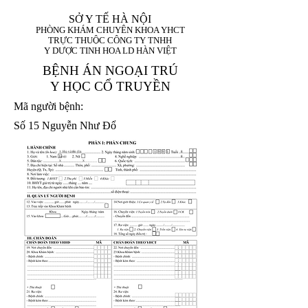
SỞ Y TẾ HÀ NỘI
PHÒNG KHÁM CHUYÊN KHOA YHCT
TRỰC THUỘC CÔNG TY TNHH
Y DƯỢC TINH HOA LD HÀN VIỆT
BỆNH ÁN NGOẠI TRÚ
Y HỌC CỔ TRUYỀN
Mã người bệnh:
Số 15 Nguyễn Như Đổ
1. Họ và tên (In
1 9 9 5
8
hoa):
8
X
X