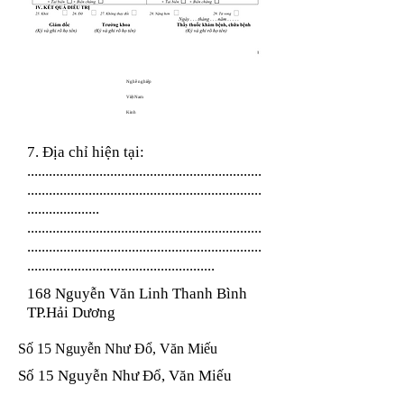
Nghề nghiệp
Việt Nam
Kinh
7. Địa chỉ hiện tại:
.................................................................
.................................................................
....................
.................................................................
.................................................................
....................................................
168 Nguyễn Văn Linh Thanh Bình
TP.Hải Dương
Số 15 Nguyễn Như Đổ, Văn Miếu
Số 15 Nguyễn Như Đổ, Văn Miếu