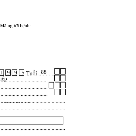
Mã người bệnh:
88
1 9 9 5
iệp
.....................
...................................