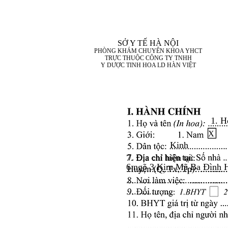
SỞ Y TẾ HÀ NỘI
PHÒNG KHÁM CHUYÊN KHOA YHCT
TRỰC THUỘC CÔNG TY TNHH
Y DƯỢC TINH HOA LD HÀN VIỆT
1. H
X
Kinh
7. Địa chỉ hiện tại:
6 ngõ 3 Kim Mã Ba Đình 
........................................
........................................
..................