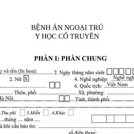
BỆNH ÁN NGOẠI TRÚ
Y HỌC CỔ TRUYỀN
ọ và tên (In hoa):
Nghề ngh
X
Việt Nam
Hà Nội
.........................................................................................
.........................................................................................