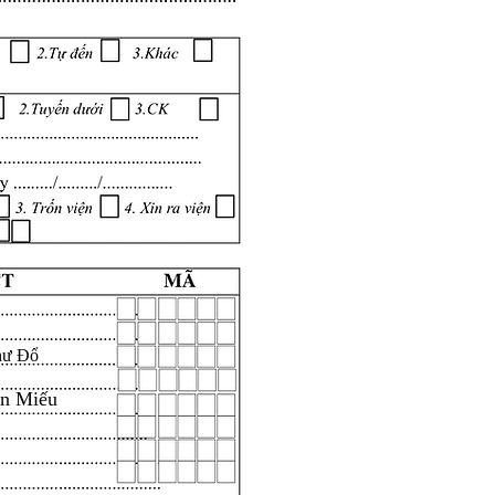
hư Đổ
ăn Miếu