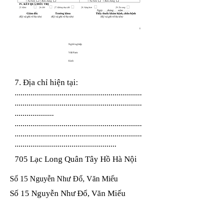
Nghề nghiệp
Việt Nam
Kinh
7. Địa chỉ hiện tại:
.................................................................
.................................................................
....................
.................................................................
.................................................................
....................................................
705 Lạc Long Quân Tây Hồ Hà Nội
Số 15 Nguyễn Như Đổ, Văn Miếu
Số 15 Nguyễn Như Đổ, Văn Miếu