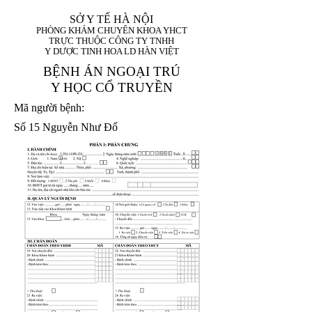
SỞ Y TẾ HÀ NỘI
PHÒNG KHÁM CHUYÊN KHOA YHCT
TRỰC THUỘC CÔNG TY TNHH
Y DƯỢC TINH HOA LD HÀN VIỆT
BỆNH ÁN NGOẠI TRÚ
Y HỌC CỔ TRUYỀN
Mã người bệnh:
Số 15 Nguyễn Như Đổ
1. Họ và tên (In
1 9 9 5
8
hoa):
8
X
X