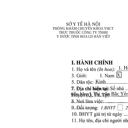
SỞ Y TẾ HÀ NỘI
PHÒNG KHÁM CHUYÊN KHOA YHCT
TRỰC THUỘC CÔNG TY TNHH
Y DƯỢC TINH HOA LD HÀN VIỆT
1. H
X
Kinh
7. Địa chỉ hiện tại:
tiểu khu 1 Thị trấn Bắc Y
........................................
........................................
..................