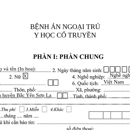
BỆNH ÁN NGOẠI TRÚ
Y HỌC CỔ TRUYỀN
ọ và tên (In hoa):
Nghề ngh
X
Việt Nam
ên huyện Bắc Yên Sơn La
.........................................................................................
.........................................................................................