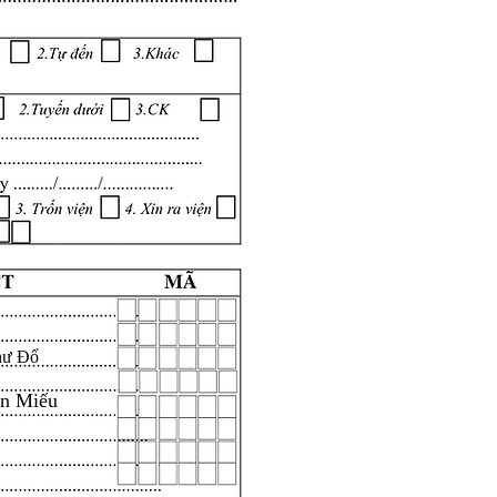
hư Đổ
ăn Miếu