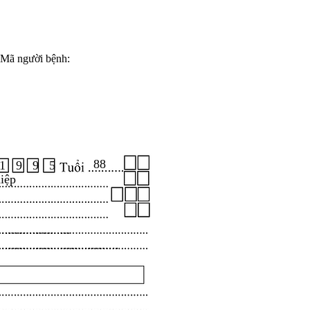
Mã người bệnh:
88
1 9 9 5
iệp
.....................
...................................