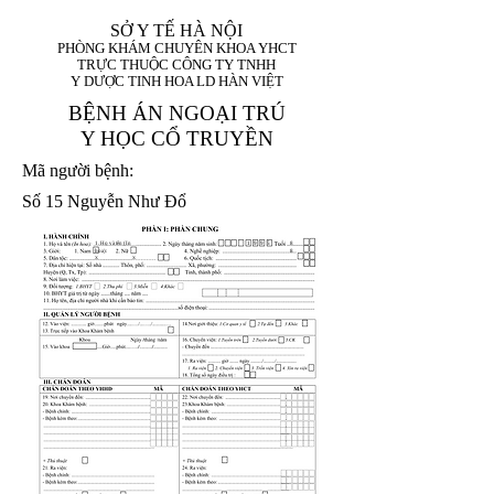
SỞ Y TẾ HÀ NỘI
PHÒNG KHÁM CHUYÊN KHOA YHCT
TRỰC THUỘC CÔNG TY TNHH
Y DƯỢC TINH HOA LD HÀN VIỆT
BỆNH ÁN NGOẠI TRÚ
Y HỌC CỔ TRUYỀN
Mã người bệnh:
Số 15 Nguyễn Như Đổ
1. Họ và tên (In
1 9 9 5
8
hoa):
8
X
X