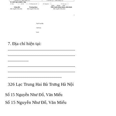
Nghề nghiệp
Việt Nam
Kinh
7. Địa chỉ hiện tại:
.................................................................
.................................................................
....................
.................................................................
.................................................................
....................................................
326 Lạc Trung Hai Bà Trưng Hà Nội
Số 15 Nguyễn Như Đổ, Văn Miếu
Số 15 Nguyễn Như Đổ, Văn Miếu