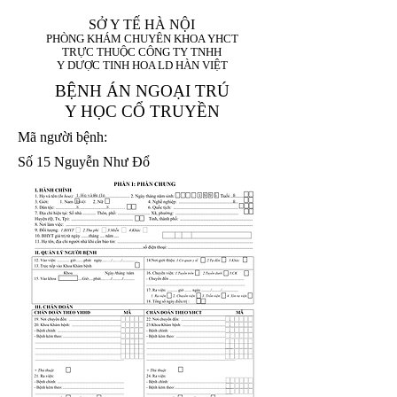
SỞ Y TẾ HÀ NỘI
PHÒNG KHÁM CHUYÊN KHOA YHCT
TRỰC THUỘC CÔNG TY TNHH
Y DƯỢC TINH HOA LD HÀN VIỆT
BỆNH ÁN NGOẠI TRÚ
Y HỌC CỔ TRUYỀN
Mã người bệnh:
Số 15 Nguyễn Như Đổ
1. Họ và tên (In
1 9 9 5
8
hoa):
8
X
X